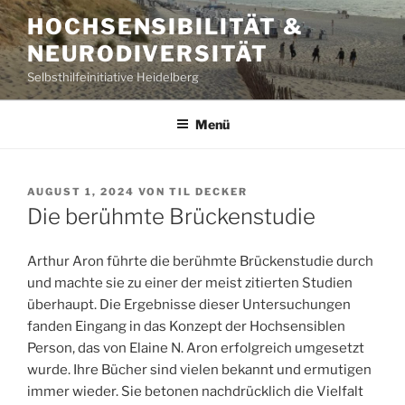
Zum
HOCHSENSIBILITÄT &
Inhalt
NEURODIVERSITÄT
springen
Selbsthilfeinitiative Heidelberg
Menü
VERÖFFENTLICHT
AUGUST 1, 2024
VON
TIL DECKER
AM
Die berühmte Brückenstudie
Arthur Aron führte die berühmte Brückenstudie durch
und machte sie zu einer der meist zitierten Studien
überhaupt. Die Ergebnisse dieser Untersuchungen
fanden Eingang in das Konzept der Hochsensiblen
Person, das von Elaine N. Aron erfolgreich umgesetzt
wurde. Ihre Bücher sind vielen bekannt und ermutigen
immer wieder. Sie betonen nachdrücklich die Vielfalt