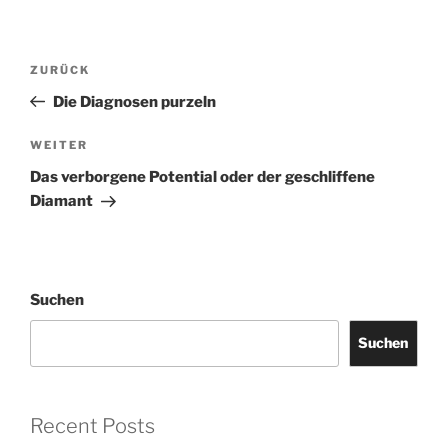
Beitragsnavigation
Vorheriger
ZURÜCK
Beitrag
Die Diagnosen purzeln
Nächster
WEITER
Beitrag
Das verborgene Potential oder der geschliffene
Diamant
Suchen
Suchen
Recent Posts