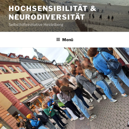
Zum
HOCHSENSIBILITÄT &
Inhalt
NEURODIVERSITÄT
springen
Selbsthilfeinitiative Heidelberg
Menü