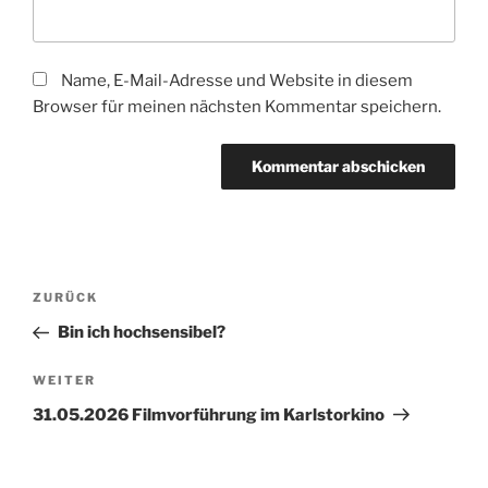
Name, E-Mail-Adresse und Website in diesem
Browser für meinen nächsten Kommentar speichern.
Beitragsnavigation
Vorheriger
ZURÜCK
Beitrag
Bin ich hochsensibel?
Nächster
WEITER
Beitrag
31.05.2026 Filmvorführung im Karlstorkino